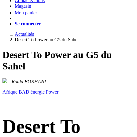
Contactez-nous
Magasin
Mon panier
Se connecter
Actualités
Desert To Power au G5 du Sahel
Desert To Power au G5 du
Sahel
Roula BORHANI
Afrique
BAD
énergie
Power
Desert To