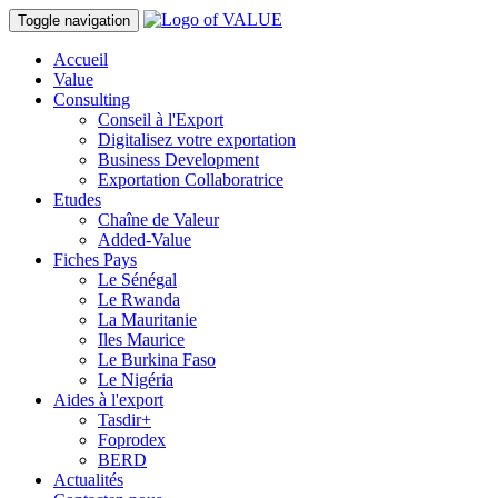
Toggle navigation
Accueil
Value
Consulting
Conseil à l'Export
Digitalisez votre exportation
Business Development
Exportation Collaboratrice
Etudes
Chaîne de Valeur
Added-Value
Fiches Pays
Le Sénégal
Le Rwanda
La Mauritanie
Iles Maurice
Le Burkina Faso
Le Nigéria
Aides à l'export
Tasdir+
Foprodex
BERD
Actualités