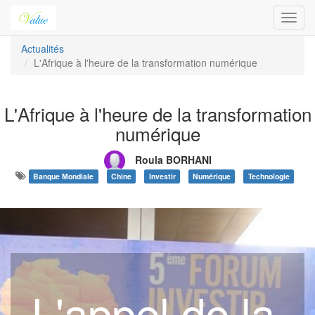
Toggl
navig
Actualités
L'Afrique à l'heure de la transformation numérique
L'Afrique à l'heure de la transformation
numérique
Roula BORHANI
Banque Mondiale
Chine
Investir
Numérique
Technologie
L'appel de la